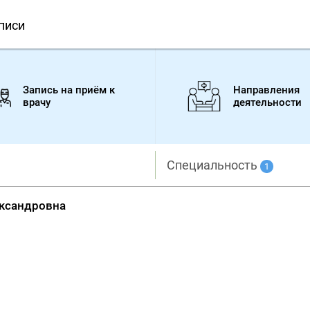
писи
Запись на приём к
Направления
врачу
деятельности
Специальность
1
ександровна